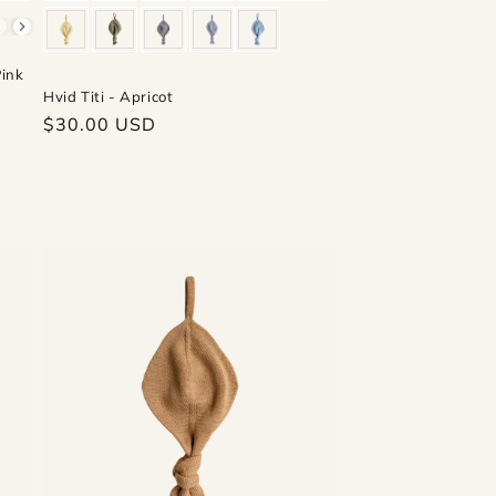
Pink
Hvid Titi - Apricot
Regular
$30.00 USD
price