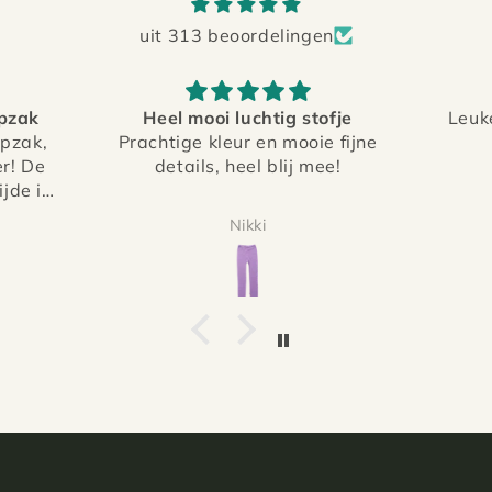
uit 313 beoordelingen
tofje
Leuke producten voor mijn
ie fijne
kleindochters
Hel f
mee!
verpa
EEN 
de p
Wim