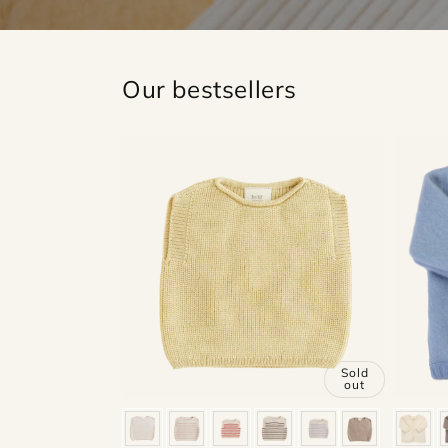
Our bestsellers
Sold
out