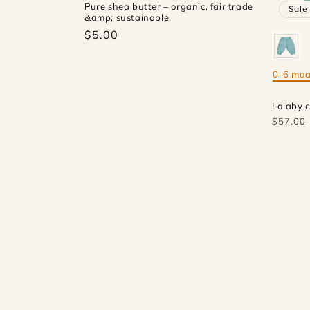
Pure shea butter – organic, fair trade
Sale
&amp; sustainable
$5.00
0-6 ma
Mate
Lalaby c
$57.00