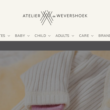
TES
BABY
CHILD
ADULTS
CARE
BRAN
Fast delivery option (2–4 business days worldwide)