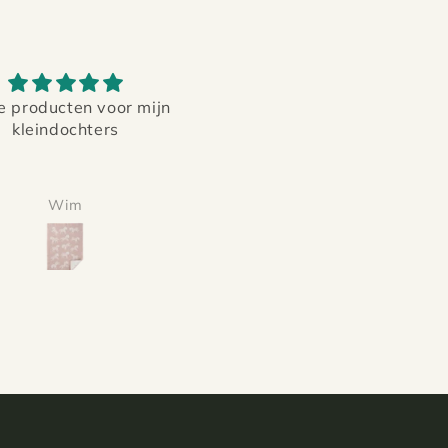
heel aangename kleren en zoo mooi, de post was zooo mooi gemaakt ERG BEDANKT VOOR DE KADEAU
De aller allerfijnste jasj
ijne stofjes en zo mooi
voor je kleintje!
kt ,ERG LIEF VERPAKT
De aller allerfijnste jasj
SUPER MOOI KADEAU
voor je kleintje! Elke kee
ost kwam erg snel ook
weer een nieuw maatje 
Meike Kwapisz
Marieke
kleurtje