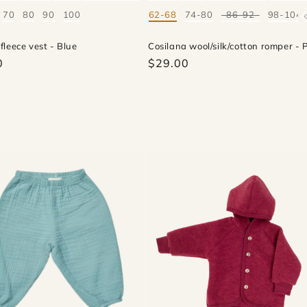
70
80
90
100
62-68
74-80
86-92
98-104
Mate
fleece vest - Blue
Cosilana wool/silk/cotton romper - 
0
$29.00