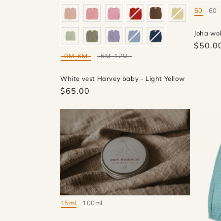
50
60
Mate
Joha wol
$50.0
0M-6M
6M-12M
Mate
White vest Harvey baby - Light Yellow
$65.00
15ml
100ml
Mate