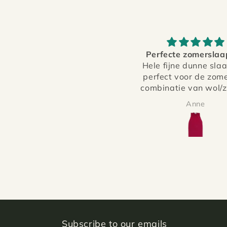
Perfecte zomerslaapzak
Heel mooi luchtig s
Hele fijne dunne slaapzak,
Prachtige kleur en moo
perfect voor de zomer! De
details, heel blij 
ombinatie van wol/zijde is
super fijn en voelt veel
Anne
Nikki
luchtig, maar toch de
geborgenheid van een
slaapzakje!
Subscribe to our emails