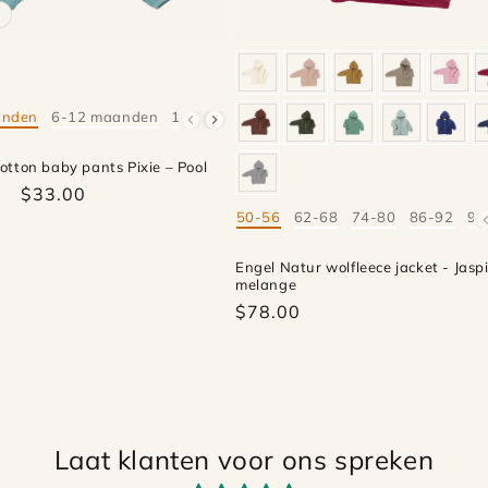
anden
6-12 maanden
18-24 maanden
otton baby pants Pixie – Pool
$33.00
50-56
62-68
74-80
86-92
98
Mate
Engel Natur wolfleece jacket - Jasp
melange
$78.00
Laat klanten voor ons spreken