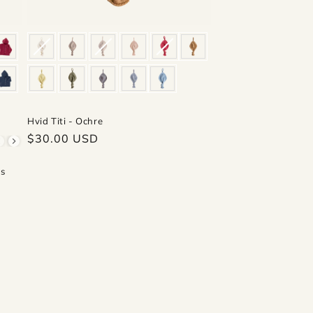
Hvid Titi - Ochre
Regular
$30.00 USD
-104
110-116
price
is