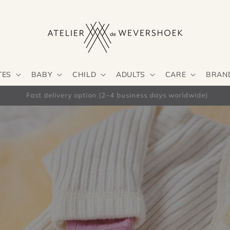
TES
BABY
CHILD
ADULTS
CARE
BRAN
Free shipping from €66 in the Netherlands