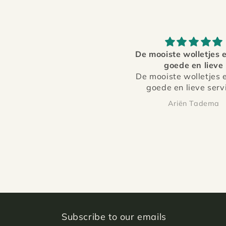
 mooiste wolletjes en hele
Altijd eentje in de k
goede en lieve
Vanaf de eerste dag 
 mooiste wolletjes en hele
laatste maat waarin 
goede en lieve service!!
vestjes voor kinde
verkopen, zal ik er a
Ariën Tadema
Fleur Wilms
eentje in de kast h
hangen (in werkelijkhe
want het zijn net sn
met die kleuren). Dit i
mooi en veelzijd
kledingstuk die erg l
gaat qua maat. De kwa
is echt fantastisch e
wast mooi op
wolprogramma
Subscribe to our emails