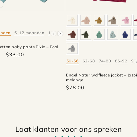
anden
6-12 maanden
18-24 maanden
otton baby pants Pixie – Pool
$33.00
50-56
62-68
74-80
86-92
98
Mate
Engel Natur wolfleece jacket - Jasp
melange
$78.00
Laat klanten voor ons spreken