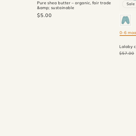
Pure shea butter – organic, fair trade
Sale
&amp; sustainable
$5.00
0-6 ma
Mate
Lalaby c
$57.00