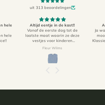
uit 313 beoordelingen
ast!!
Absolute aanrader
Per
tot de
Ja wauw, dit is echt wel de
Hele 
ze deze
mooiste trui in mijn kast.
perf
ren
Klassieke snit, rijke kleur (een
combi
ltijd
grijs met variatie die leunt
sup
Jessica Gerretsen
ebben
richting blauw) en natuurlijk
lu
id meer
super zacht. Een absolute
ge
oepjes
aanrader die sjiek maar ook
s zo’n
casual echt een aanwinst is.
ig
ang mee
liteit
n het
.