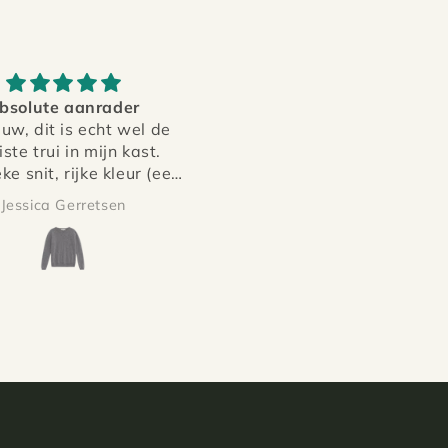
fecte zomerslaapzak
Heel mooi luchtig stofje
fijne dunne slaapzak,
Prachtige kleur en mooie fi
ect voor de zomer! De
details, heel blij mee!
natie van wol/zijde is
er fijn en voelt veel
Anne
Nikki
chtig, maar toch de
borgenheid van een
slaapzakje!