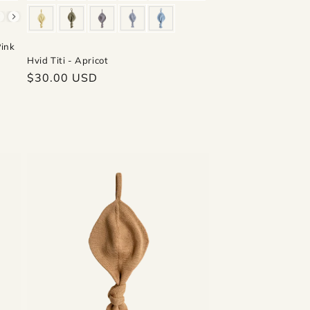
Pink
Hvid Titi - Apricot
Regular
$30.00 USD
price