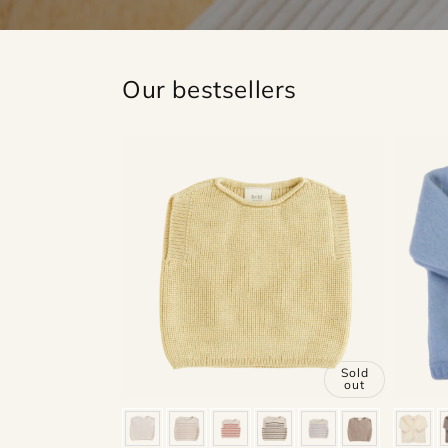
Our bestsellers
Sold
out