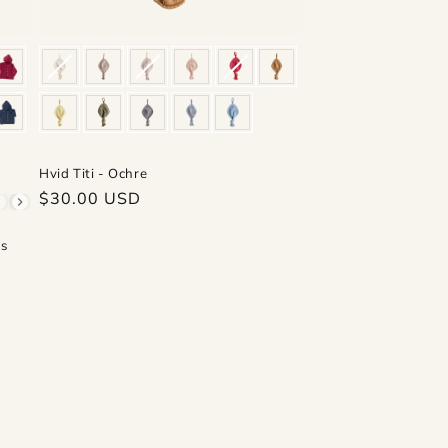
Hvid Titi - Ochre
Regular
$30.00 USD
-104
110-116
price
is