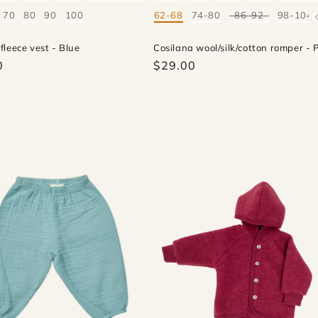
70
80
90
100
62-68
74-80
86-92
98-104
Mate
fleece vest - Blue
Cosilana wool/silk/cotton romper - 
0
$29.00