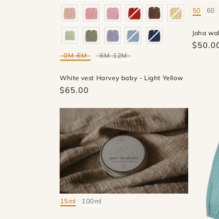
50
60
Mate
Joha wol
$50.0
0M-6M
6M-12M
Mate
White vest Harvey baby - Light Yellow
$65.00
15ml
100ml
Mate